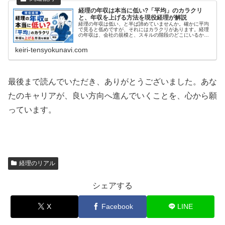
経理の年収は本当に低い?「平均」のカラクリ
と、年収を上げる方法を現役経理が解説
経理の年収は低い、と半ば諦めていませんか。確かに平均
で見ると低めですが、それにはカラクリがあります。経理
の年収は、会社の規模と、スキルの階段のどこにいるかで
大きく変わる。平均が低いのは、未経験の一段目が多いか
らです。現役経理が、低く見える理由と、年収を上げる方
keiri-tensyokunavi.com
法を正直に解説します。
最後まで読んでいただき、ありがとうございました。あな
たのキャリアが、良い方向へ進んでいくことを、心から願
っています。
経理のリアル
シェアする
X
Facebook
LINE