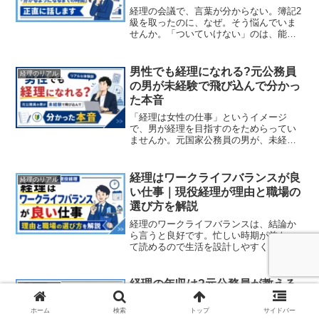
ます
経理の会議で、言葉が分からない。簿記2
級を取ったのに、なぜ。そう悩んでいま
せんか。「ついていけない」のは、能力
が足りないからではありません。経理は
一年かけて一周する仕事。3か月の人は、
まだ見ていない業務の話を聞いているだ
男性でも経理になれる?元公務員
経理のリアル
けです。現役経理が、いつ分かるように
の男が未経験で飛び込んで分かっ
なったのか、その時間の目盛りを正直に
た本音
話します。
「経理は女性の仕事」というイメージ
で、男が経理を目指すのをためらってい
ませんか。元国家公務員の男が、未経験
から大手メーカーの経理に転職して分か
った本音を語ります。実際に入ってみた
ら男性が大半で拍子抜けした話から、男
経理はワークライフバランスが良
経理のリアル
性が経理を選ぶ4つのメリットまで、当事
い仕事｜現役経理が理由と職場の
者が正直に解説します。
選び方を解説
経理のワークライフバランスは、結論か
ら言うと良好です。忙しい時期が前もっ
て読めるので生活を設計しやすく、在宅
もしやすい仕事です。ただし職場による
差も大きい。現役経理が、自身の実体験
(在宅週2〜3回・転勤なし・有給消化必須)
経理の年収は?元公務員が教える
経理のリアル
をもとに、WLBの良い経理求人の見分け
「平均のウソ」と、自分の適正年
方まで解説します。
収の測り方
ホーム
検索
トップ
サイドバー