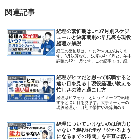
関連記事
経理の繁忙期はいつ?月別スケジ
経理のリアル
ュールと決算期別の早見表を現役
経理が解説
経理の繁忙期は、年に2つの山がありま
す。3月決算なら、決算の4〜6月と、年末
調整の12〜1月です。この記事では、経理
の1年の忙しさを月別に整理し、決算期が
違うとどうずれるかの早見表まで、現役
経理がまとめました。いつ・なぜ忙しい
経理がヒマだと思って転職すると
経理のリアル
のかが、これを読めば、すっきり分かり
痛い目を見る｜現役経理が教える
ます。
忙しさの波と過ごし方
経理はヒマそう、というイメージで転職
すると痛い目を見ます。大手メーカーの
現役経理が、月初の繁忙や決算期のリア
ルな忙しさの波を本音で解説。さらに、
落ち着いた時期に本当にやるべきこと、
簿記より大切なスキルまで、実際に働い
経理についていけないのは能力じ
経理のリアル
て分かったことをお伝えします。
ゃない？現役経理が「分かるよう
になるまでの時間」を正直に話し