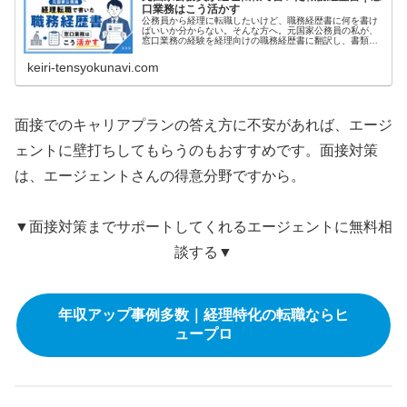
口業務はこう活かす
公務員から経理に転職したいけど、職務経歴書に何を書け
ばいいか分からない。そんな方へ。元国家公務員の私が、
窓口業務の経験を経理向けの職務経歴書に翻訳し、書類選
考を突破した書き方を、実際に書いた文面つきで解説しま
す。守秘義務の線引きなど、公務員特有の悩みにも答えま
keiri-tensyokunavi.com
す。
面接でのキャリアプランの答え方に不安があれば、エージ
ェントに壁打ちしてもらうのもおすすめです。面接対策
は、エージェントさんの得意分野ですから。
▼面接対策までサポートしてくれるエージェントに無料相
談する▼
年収アップ事例多数｜経理特化の転職ならヒ
ュープロ